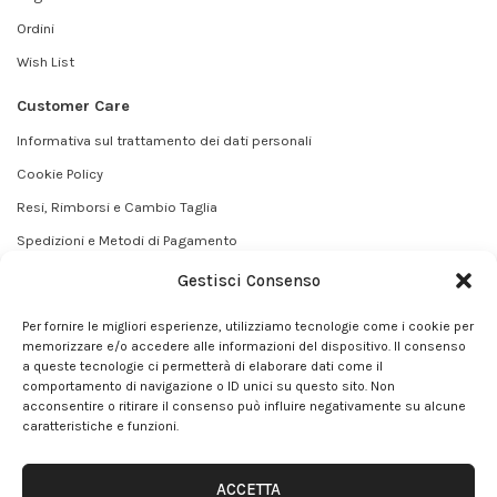
Ordini
Wish List
Customer Care
Informativa sul trattamento dei dati personali
Cookie Policy
Resi, Rimborsi e Cambio Taglia
Spedizioni e Metodi di Pagamento
Termini e Condizioni
Gestisci Consenso
Contatti
Per fornire le migliori esperienze, utilizziamo tecnologie come i cookie per
Effettua un reso
memorizzare e/o accedere alle informazioni del dispositivo. Il consenso
a queste tecnologie ci permetterà di elaborare dati come il
comportamento di navigazione o ID unici su questo sito. Non
acconsentire o ritirare il consenso può influire negativamente su alcune
Italiano
caratteristiche e funzioni.
ACCETTA