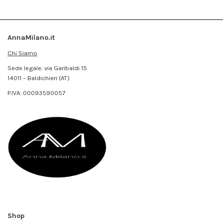
AnnaMilano.it
Chi Siamo
Sede legale: via Garibaldi 15
14011 – Baldichieri (AT)
P.IVA:
00093590057
Shop