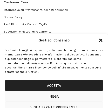
Customer Care
Informativa sul trattamento dei dati personali
Cookie Policy
Resi, Rimborsi e Cambio Taglia
Spedizioni e Metodi di Pagamento
Termini e Condizioni
Gestisci Consenso
Contatti
Per fornire le migliori esperienze, utilizziamo tecnologie come i cookie per
Effettua un reso
memorizzare e/o accedere alle informazioni del dispositivo. Il consenso
a queste tecnologie ci permetterà di elaborare dati come il
comportamento di navigazione o ID unici su questo sito. Non
acconsentire o ritirare il consenso può influire negativamente su alcune
Italiano
caratteristiche e funzioni.
ACCETTA
AnnaMilano.it | Made in Italy Fashion
NEGA
Powered by
BTW Software House
- SYS-DAT Group
VISUALIZZA LE PREFERENZE