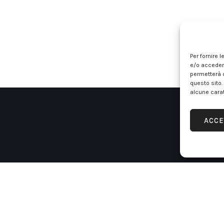
Per fornire 
e/o accedere
permetterà d
questo sito.
alcune carat
ACCE